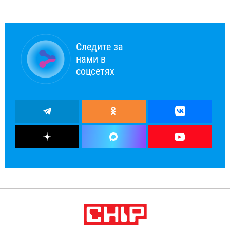
Следите за
нами в
соцсетях