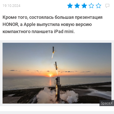
19.10.2024
Автор:
Сергей
Кроме того, состоялась большая презентация
Калашников
HONOR, а Apple выпустила новую версию
компактного планшета iPad mini.
SpaceX