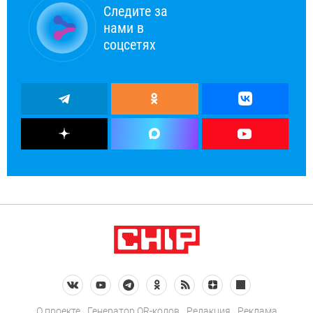
Следите за
нами в
соцсетях
О проекте
Генератор QR-кодов
Редакция
Реклама