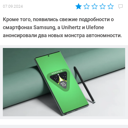
07.09.2024
Автор:
Сергей
Кроме того, появились свежие подробности о
Калашников
смартфонах Samsung, а Unihertz и Ulefone
анонсировали два новых монстра автономности.