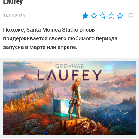
Laufey
15.06.2026
Автор:
Азиза
Похоже, Santa Monica Studio вновь
Довлатова
придерживается своего любимого периода
запуска в марте или апреле.