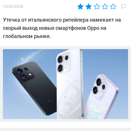
14.06.2026
Автор:
Азиза
Утечка от итальянского ритейлера намекает на
Довлатова
скорый выход новых смартфонов Oppo на
глобальном рынке.