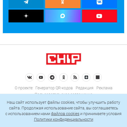
О проекте
Генератор QR-кодов
Редакция
Реклама
Пользовательское соглашение
Политика конфиденциальности
Наш сайт использует файлы cookies, чтобы улучшить работу
сайта. Продолжая использование сайта, вы соглашаетесь
Подписаться на рассылку
c использованием нами
файлов cookies
и принимаете условия
Политики конфиденциальности
© 2026 АО «БКМ», ОГРН 1027739494584, ИНН 7705056238