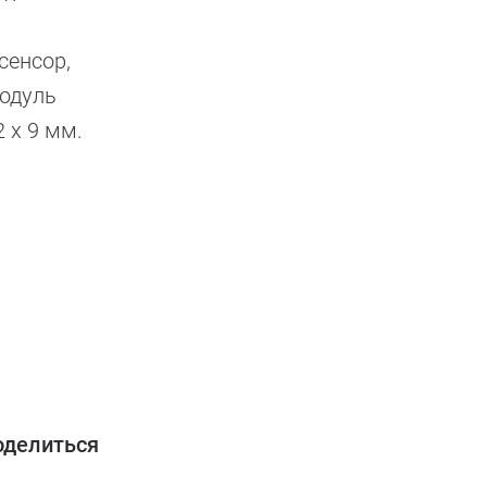
сенсор,
модуль
 х 9 мм.
оделиться