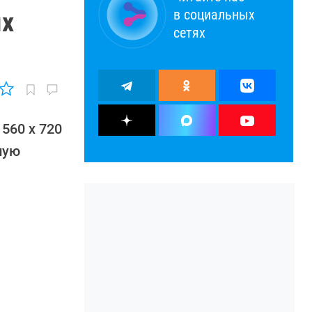
в социальных
ых
сетях
560 x 720
ную