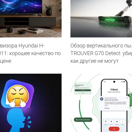
визора Hyundai H-
Обзор вертикального пы
11: хорошее качество по
TROUVER G70 Detect: уби
 цене
как другие не могут