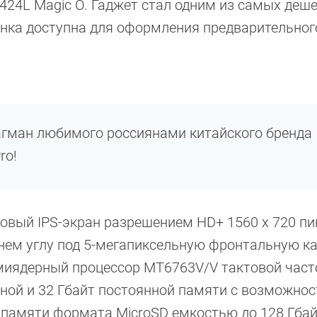
424L Magic O. Гаджет стал одним из самых деш
нка доступна для оформления предварительног
гман любимого россиянами китайского бренда
ro!
вый IPS-экран разрешением HD+ 1560 x 720 пи
ем углу под 5-мегапиксельную фронтальную ка
миядерный процессор MT6763V/V тактовой част
вной и 32 Гбайт постоянной памяти с возможно
 памяти формата MicroSD емкостью до 128 Гбай