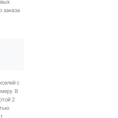
евых
о заказа
кселей с
меру. В
отой 2
стью
т.