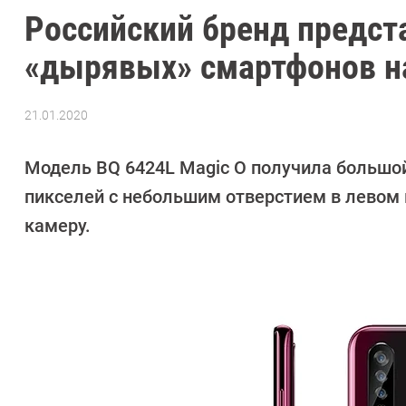
Российский бренд предст
«дырявых» смартфонов н
21.01.2020
Автор:
Павел
Кошик
Модель BQ 6424L Magic O получила большо
пикселей с небольшим отверстием в левом
камеру.