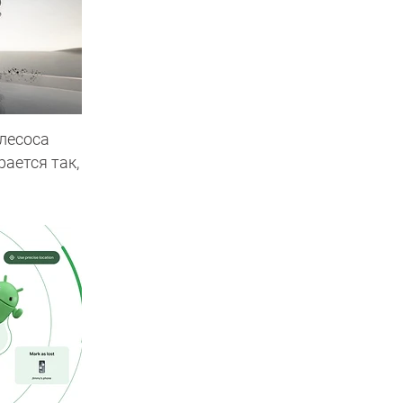
лесоса
рается так,