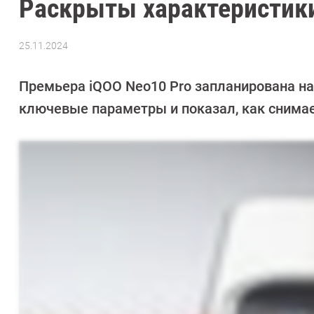
Раскрыты характеристики
25.11.2024
Автор:
Сергей
Калашников
Премьера iQOO Neo10 Pro запланирована на
ключевые параметры и показал, как снима