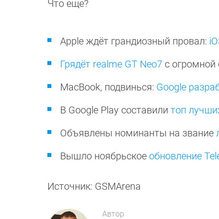
Что еще?
Apple ждёт грандиозный провал:
i
Грядёт realme GT Neo7
с огромной
MacBook, подвинься:
Google разраб
В Google Play составили
топ лучши
Объявлены номинанты на звание
Вышло ноябрьское
обновление Te
Источник: GSMArena
Автор