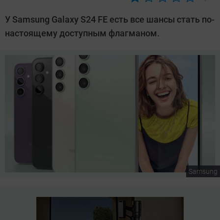
Автор:
Сергей
У Samsung Galaxy S24 FE есть все шансы стать по-
Калашников
настоящему доступным флагманом.
Samsung