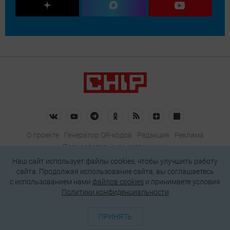
О проекте
Генератор QR-кодов
Редакция
Реклама
Пользовательское соглашение
Политика конфиденциальности
Наш сайт использует файлы cookies, чтобы улучшить работу
сайта. Продолжая использование сайта, вы соглашаетесь
Подписаться на рассылку
c использованием нами
файлов cookies
и принимаете условия
Политики конфиденциальности
© 2026 АО «БКМ», ОГРН 1027739494584, ИНН 7705056238
127018, Москва, ул. Полковая, д. 3, стр. 4, помещение I, комн. 23
ПРИНЯТЬ