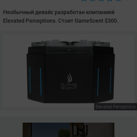
Автор:
Сергей
Необычный девайс разработан компанией
Калашников
Elevated Perceptions. Стоит GameScent $300.
Elevated Perceptions