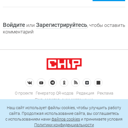
Войдите
Зарегистрируйтесь
или
, чтобы оставить
комментарий
О проекте
Генератор QR-кодов
Редакция
Реклама
Пользовательское соглашение
Политика конфиденциальности
Наш сайт использует файлы cookies, чтобы улучшить работу
сайта. Продолжая использование сайта, вы соглашаетесь
Подписаться на рассылку
c использованием нами
файлов cookies
и принимаете условия
Политики конфиденциальности