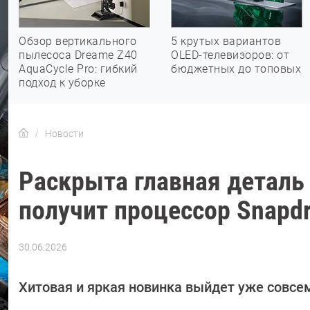
Обзор вертикального
5 крутых вариантов
пылесоса Dreame Z40
OLED-телевизоров: от
AquaCycle Pro: гибкий
бюджетных до топовых
подход к уборке
Новости
Раскрыта главная деталь 
получит процессор Snapd
30.06.2026
Автор:
Азиза
Довлатова
Хитовая и яркая новинка выйдет уже совсем