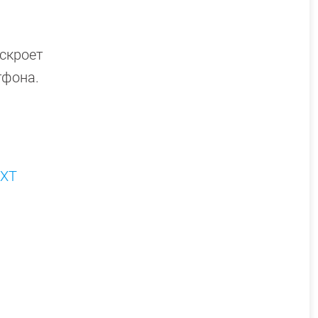
аскроет
тфона.
 XT