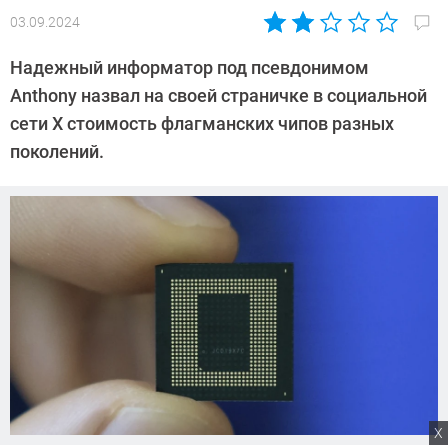
03.09.2024
Автор:
Сергей
Надежный информатор под псевдонимом
Калашников
Anthony назвал на своей страничке в социальной
сети X стоимость флагманских чипов разных
поколений.
X