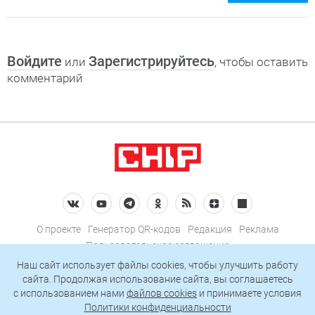
Войдите
Зарегистрируйтесь
или
, чтобы оставить
комментарий
О проекте
Генератор QR-кодов
Редакция
Реклама
Пользовательское соглашение
Политика конфиденциальности
Наш сайт использует файлы cookies, чтобы улучшить работу
сайта. Продолжая использование сайта, вы соглашаетесь
Подписаться на рассылку
c использованием нами
файлов cookies
и принимаете условия
Политики конфиденциальности