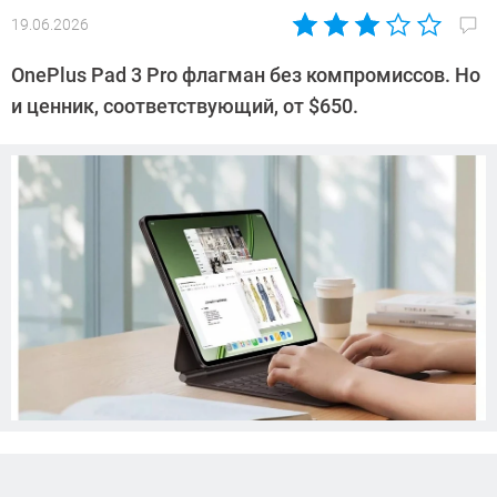
19.06.2026
Автор:
Сергей
OnePlus Pad 3 Pro флагман без компромиссов. Но
Калашников
и ценник, соответствующий, от $650.