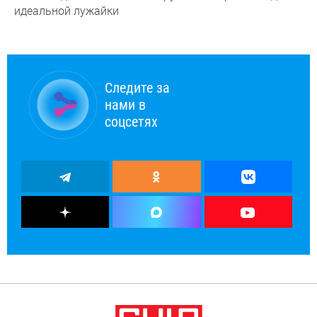
идеальной лужайки
Следите за
нами в
соцсетях