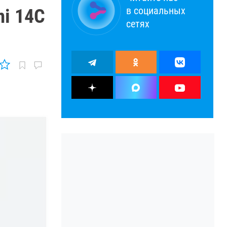
в социальных
i 14C
сетях