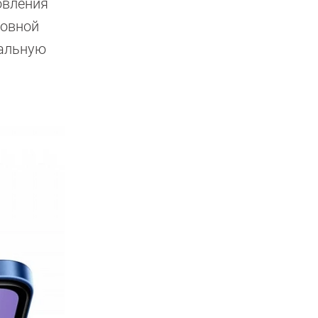
овления
новной
тальную