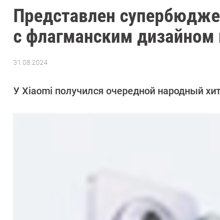
Представлен супербюдже
с флагманским дизайном
31.08.2024
Автор:
Азиза
Довлатова
У Xiaomi получился очередной народный хит