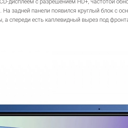
CD-дисплеем с разрешением HD+, частотой обн
т. На задней панели появился круглый блок с ос
ы, а спереди есть каплевидный вырез под фрон