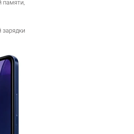
й памяти,
й зарядки