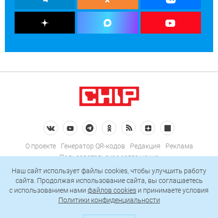
О проекте
Генератор QR-кодов
Редакция
Реклама
Пользовательское соглашение
Политика конфиденциальности
Наш сайт использует файлы cookies, чтобы улучшить работу
сайта. Продолжая использование сайта, вы соглашаетесь
Подписаться на рассылку
c использованием нами
файлов cookies
и принимаете условия
Политики конфиденциальности
© 2026 АО «БКМ», ОГРН 1027739494584, ИНН 7705056238