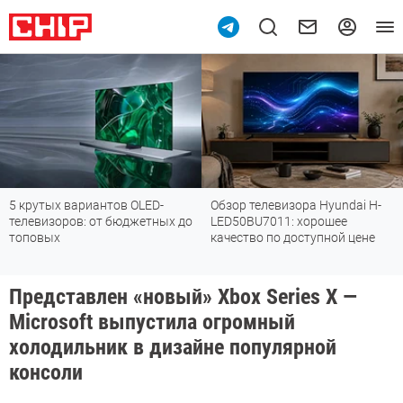
крутых вариантов OLED-
Обзор телевизора Hyundai H-
Об
левизоров: от бюджетных до
LED50BU7011: хорошее
пы
оповых
качество по доступной цене
уб
мо
Представлен «новый» Xbox Series X —
Microsoft выпустила огромный
холодильник в дизайне популярной
консоли