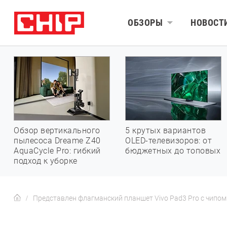
ОБЗОРЫ
НОВОСТ
Обзор вертикального
5 крутых вариантов
пылесоса Dreame Z40
OLED-телевизоров: от
AquaCycle Pro: гибкий
бюджетных до топовых
подход к уборке
Представлен флагманский планшет Vivo Pad3 Pro с чипом