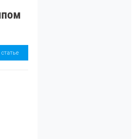
ипом
 статье