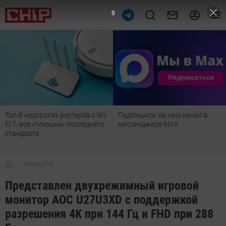
8
Топ-8 недорогих роутеров с Wi-
Подпишись на наш канал в
Fi 7: все «плюшки» последнего
мессенджере МАХ
стандарта
Новости
Представлен двухрежимный игровой
монитор AOC U27U3XD с поддержкой
разрешения 4K при 144 Гц и FHD при 288