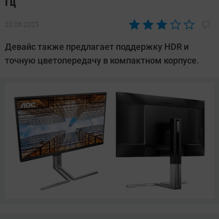
Гц
23.06.2025
Автор:
Азиза
Девайс также предлагает поддержку HDR и
Довлатова
точную цветопередачу в компактном корпусе.