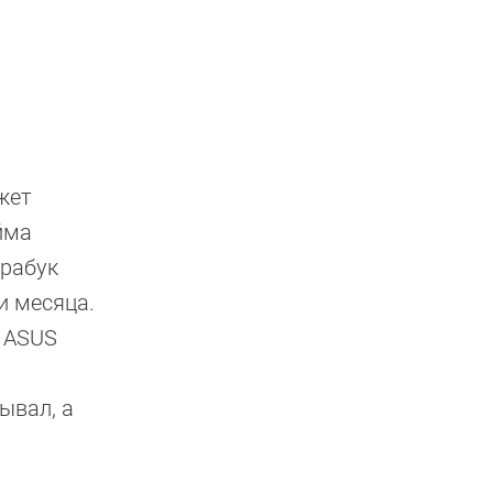
жет
йма
трабук
и месяца.
у ASUS
ывал, а