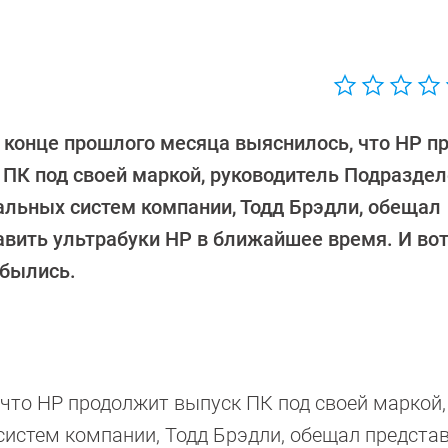
в конце прошлого месяца выяснилось, что HP п
 ПК под своей маркой, руководитель Подразде
альных систем компании, Тодд Брэдли, обещал
авить ультрабуки HP в ближайшее время. И вот
сбылись.
 что HP продолжит выпуск ПК под своей маркой,
истем компании, Тодд Брэдли, обещал предста