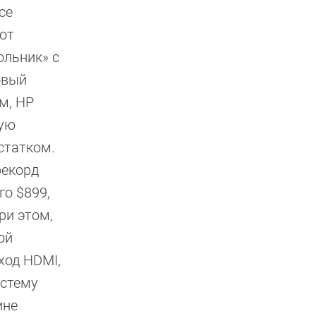
се
ют
ольник» с
овый
м, HP
шую
статком.
рекорд
го $899,
ри этом,
ой
ыход HDMI,
истему
ине