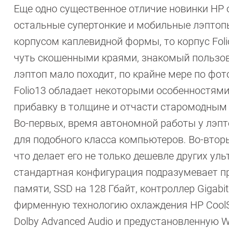
Еще одно существенное отличие новинки HP о
остальные супертонкие и мобильные лэптопы
корпусом каплевидной формы, то корпус Fol
чуть скошенными краями, знакомый пользо
лэптоп мало походит, по крайне мере по фо
Folio13 обладает некоторыми особенностям
прибавку в толщине и отчасти старомодным д
Во-первых, время автономной работы у лэпто
для подобного класса компьютеров. Во-вторы
что делает его не только дешевле других уль
стандартная конфигурация подразумевает про
памяти, SSD на 128 Гбайт, контроллер Gigabit
фирменную технологию охлаждения HP CoolSe
Dolby Advanced Audio и предустановленную W