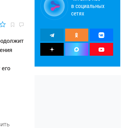
в социальных
сетях
родолжит
ления
 его
вить