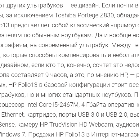
т других ультрабуков — ее дизайн. Если почти в
, за исключением Toshiba Portege Z830, облада
io13 представляет собой классический «прямоуг
вателям по обычным ноутбукам. Да и вообще н
тографиям, на современный ультрабук. Между те
и, которые способны компенсировать и неболь
изайном, если кто-то, конечно, сочтет это недо
па составляет 9 часов, а это, по мнению HP, — 
х, HP Folio13 в базовой конфигурации стоит все
трабуков, но и многих стандартных ноутбуков. П
цессор Intel Core i5-2467M, 4 Гбайта оперативн
 Ethernet, картридер, порты USB 3.0 и USB 2.0, в
nse, камеру HP TrueVision HD Webcam, аудиос
indows 7. Продажи HP Folio13 в Интернет-магаз