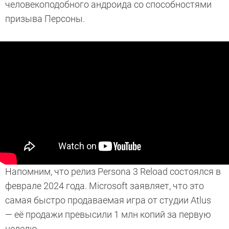
человекоподобного андроида со способностями
призыва Персоны.
Напомним, что релиз Persona 3 Reload состоялся в
феврале 2024 года. Microsoft заявляет, что это
самая быстро продаваемая игра от студии Atlus
— её продажи превысили 1 млн копий за первую
неделю.