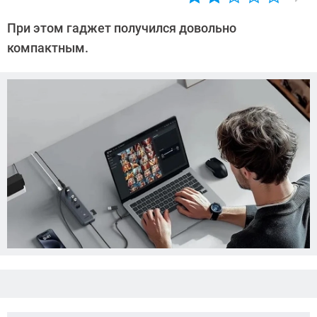
Автор:
Азиза
При этом гаджет получился довольно
Довлатова
компактным.