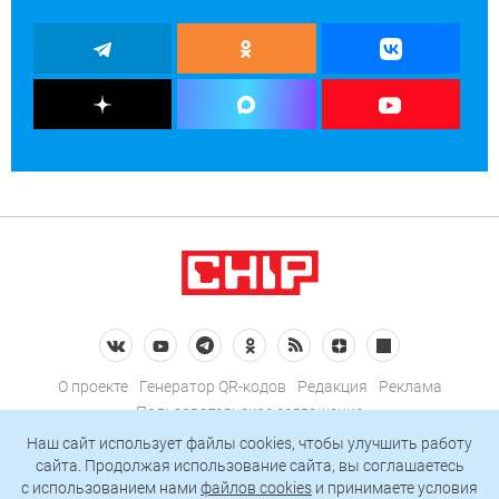
О проекте
Генератор QR-кодов
Редакция
Реклама
Пользовательское соглашение
Политика конфиденциальности
Наш сайт использует файлы cookies, чтобы улучшить работу
сайта. Продолжая использование сайта, вы соглашаетесь
Подписаться на рассылку
c использованием нами
файлов cookies
и принимаете условия