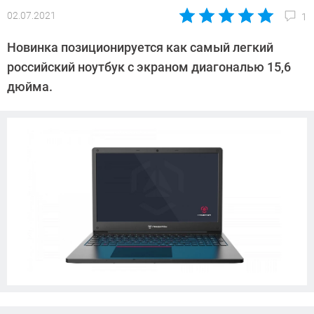
02.07.2021
1
Автор:
Павел
Новинка позиционируется как самый легкий
Кошик
российский ноутбук с экраном диагональю 15,6
дюйма.