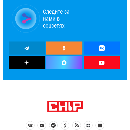
Следите за
нами в
соцсетях