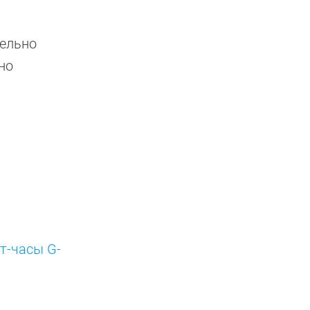
тельно
но
т-часы G-