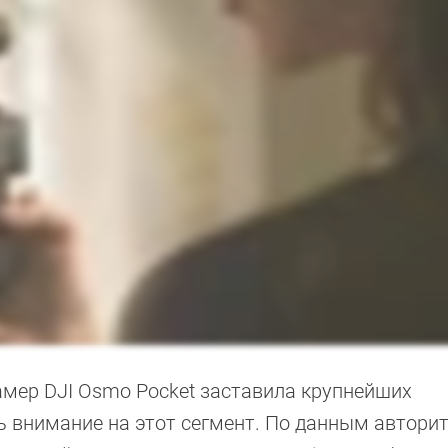
мер DJI Osmo Pocket заставила крупнейших
 внимание на этот сегмент. По данным авторит