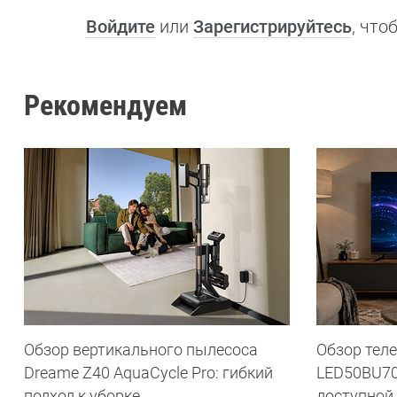
Войдите
или
Зарегистрируйтесь
, чт
Рекомендуем
Обзор вертикального пылесоса
Обзор теле
Dreame Z40 AquaCycle Pro: гибкий
LED50BU70
подход к уборке
доступной