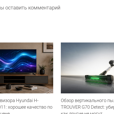
обы оставить комментарий
визора Hyundai H-
Обзор вертикального пы
11: хорошее качество по
TROUVER G70 Detect: уби
 цене
как другие не могут