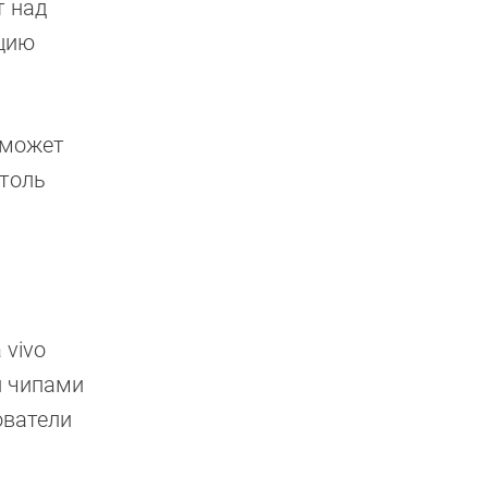
т над
нцию
 может
столь
 vivo
и чипами
ователи