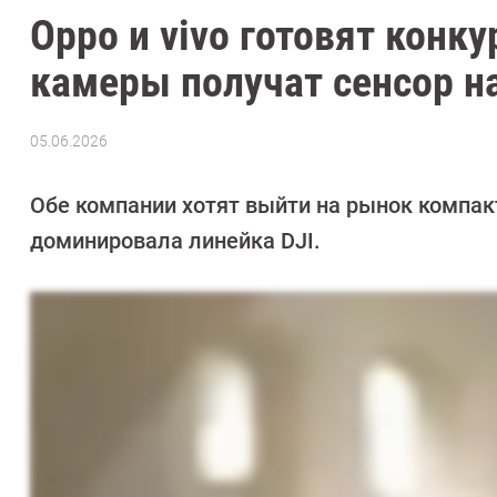
Oppo и vivo готовят конк
камеры получат сенсор н
05.06.2026
Автор:
Азиза
Довлатова
Обе компании хотят выйти на рынок компакт
доминировала линейка DJI.