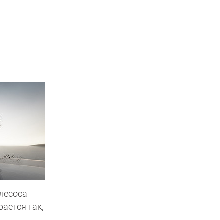
лесоса
рается так,