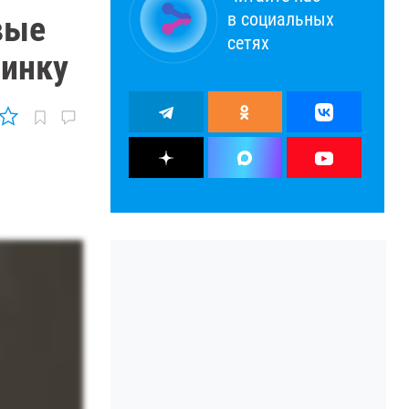
в социальных
вые
сетях
чинку