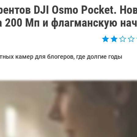
урентов DJI Osmo Pocket. Но
а 200 Мп и флагманскую на
ных камер для блогеров, где долгие годы