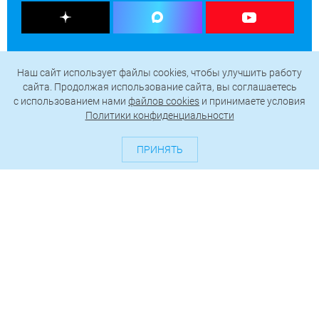
Наш сайт использует файлы cookies, чтобы улучшить работу
сайта. Продолжая использование сайта, вы соглашаетесь
c использованием нами
файлов cookies
и принимаете условия
Политики конфиденциальности
ПРИНЯТЬ
О проекте
Генератор QR-кодов
Редакция
Реклама
Пользовательское соглашение
Политика конфиденциальности
Подписаться на рассылку
© 2026 АО «БКМ», ОГРН 1027739494584, ИНН 7705056238
127018, Москва, ул. Полковая, д. 3, стр. 4, помещение I, комн. 23