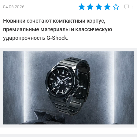
04.06.2026
1
Автор:
Азиза
Новинки сочетают компактный корпус,
Довлатова
премиальные материалы и классическую
ударопрочность G-Shock.