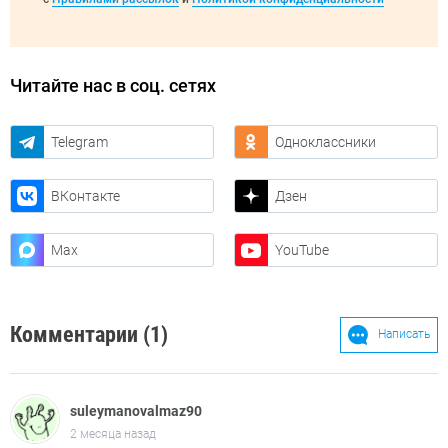
Читайте нас в соц. сетях
Telegram
Одноклассники
ВКонтакте
Дзен
Max
YouTube
Комментарии (1)
Написать
suleymanovalmaz90
2 месяца назад