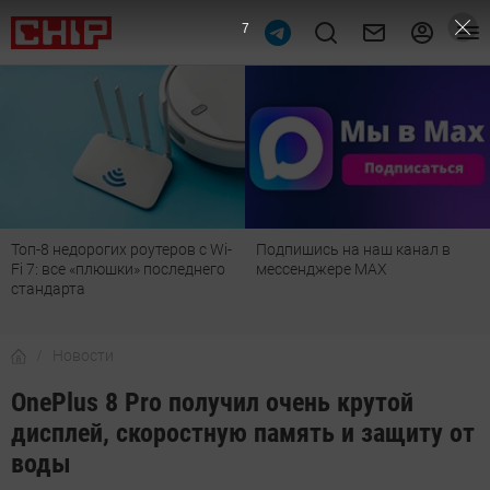
6
с Wi-
Подпишись на наш канал в
Рейтинг телевизоров 202
него
мессенджере МАХ
лучшие модели для гости
детской, дачи и кухни
Новости
OnePlus 8 Pro получил очень крутой
дисплей, скоростную память и защиту от
воды