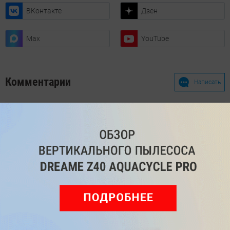
ВКонтакте
Дзен
Max
YouTube
Комментарии
Написать
Мы знаем, вам есть что сказать!
Войдите
Зарегистрируйтесь
или
, чтобы
оставить комментарий
Рекомендуем