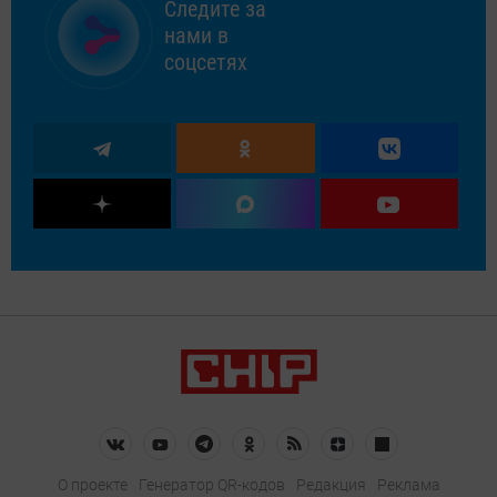
Следите за
нами в
соцсетях
О проекте
Генератор QR-кодов
Редакция
Реклама