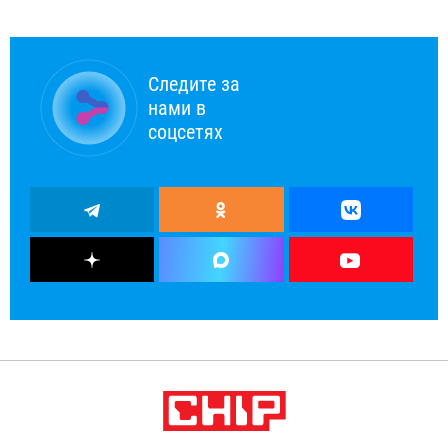
Следите за
нами в
соцсетях