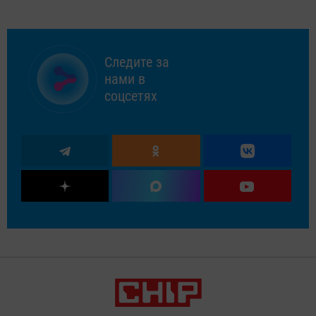
Следите за
нами в
соцсетях