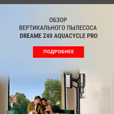
Telegram
Одноклассники
ВКонтакте
Дзен
Max
YouTube
Комментарии
Написать
Мы знаем, вам есть что сказать!
Войдите
Зарегистрируйтесь
или
, чтобы
оставить комментарий