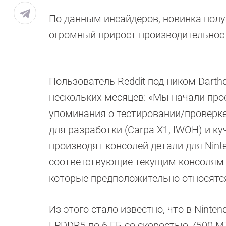
По данным инсайдеров, новинка полу
огромный прирост производительности
Пользователь Reddit под ником Darth
нескольких месяцев: «Мы начали про
упоминания о тестировании/проверке 
для разработки (Carpa X1, IWOH) и к
производят консолей детали для Nint
соответствующие текущим консолям Swi
которые предположительно относятся 
Из этого стало известно, что в Ninte
LPDDR5 по 6 ГБ со скоростью 7500 MT