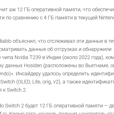
чит аж 12 ГБ оперативной памяти, что обеспечи
 по сравнению с 4 ГБ памяти в текущей Nintend
diablo объяснил, что отслеживал эти данные в т
сматривать данные об отгрузках и обнаружили
чипа Nvidia T239 в Индии (около 2022 года), ко
учу данных Hosiden (расположены во Вьетнаме, о
endo)». Инсайдеру удалось определить идентиф
tch (OLED, Lite, orig, v2), а также идентификат
к Switch 2.
ndo Switch 2 будет 12 ГБ оперативной памяти — 
/с. Кроме того, консоль получит накопитель ст