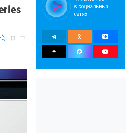
в социальных
eries
сетях