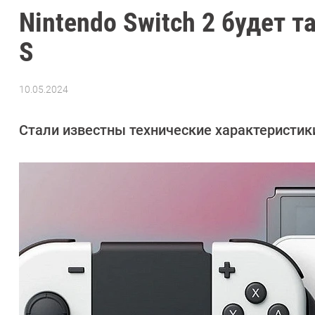
Nintendo Switch 2 будет т
S
10.05.2024
Автор:
Азиза
Довлатова
Стали известны технические характеристи