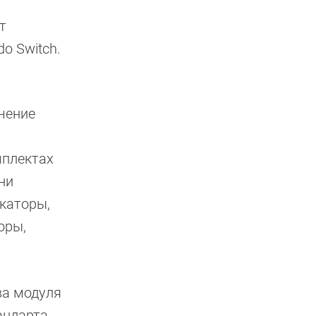
т
o Switch.
ечение
мплектах
ни
икаторы,
оры,
два модуля
андарта