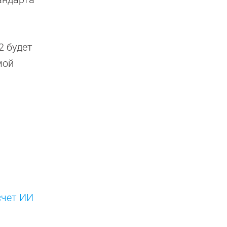
2 будет
мой
счет ИИ