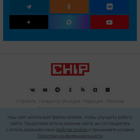
О проекте
Генератор QR-кодов
Редакция
Реклама
Пользовательское соглашение
Политика конфиденциальности
Наш сайт использует файлы cookies, чтобы улучшить работу
сайта. Продолжая использование сайта, вы соглашаетесь
Подписаться на рассылку
c использованием нами
файлов cookies
и принимаете условия
Политики конфиденциальности