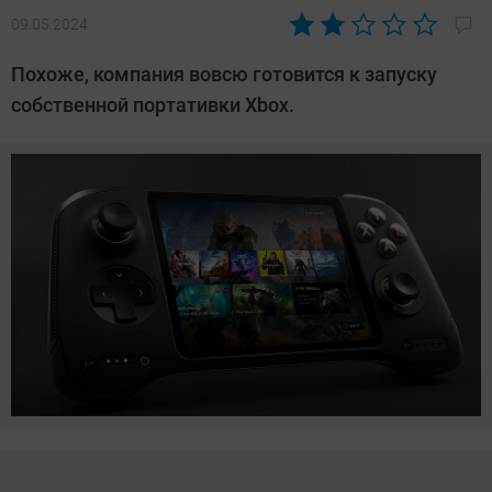
09.05.2024
Автор:
Азиза
Похоже, компания вовсю готовится к запуску
Довлатова
собственной портативки Xbox.