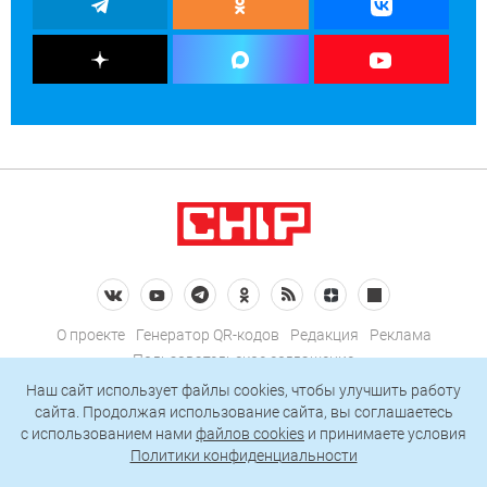
О проекте
Генератор QR-кодов
Редакция
Реклама
Пользовательское соглашение
Политика конфиденциальности
Наш сайт использует файлы cookies, чтобы улучшить работу
сайта. Продолжая использование сайта, вы соглашаетесь
Подписаться на рассылку
c использованием нами
файлов cookies
и принимаете условия
Политики конфиденциальности
© 2026 АО «БКМ», ОГРН 1027739494584, ИНН 7705056238