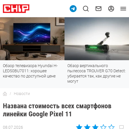
 Hyundai H-
Обзор вертикального
Топ-8 недорогих р
рошее
пылесоса TROUVER G70 Detect:
Fi 7: все «плюшки
упной цене
убирается так, как другие не
стандарта
могут
Новости
Названа стоимость всех смартфонов
линейки Google Pixel 11
08.07.2026