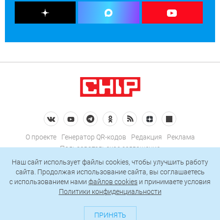
О проекте
Генератор QR-кодов
Редакция
Реклама
Пользовательское соглашение
Политика конфиденциальности
Наш сайт использует файлы cookies, чтобы улучшить работу
сайта. Продолжая использование сайта, вы соглашаетесь
Подписаться на рассылку
c использованием нами
файлов cookies
и принимаете условия
Политики конфиденциальности
© 2026 АО «БКМ», ОГРН 1027739494584, ИНН 7705056238
127018, Москва, ул. Полковая, д. 3, стр. 4, помещение I, комн. 23
ПРИНЯТЬ