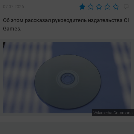
07.07.2026
Автор:
Сергей
Об этом рассказал руководитель издательства CI
Калашников
Games.
Wikimedia Commons