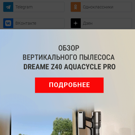
Telegram
Одноклассники
ВКонтакте
Дзен
Max
YouTube
Комментарии
Написать
Мы знаем, вам есть что сказать!
Войдите
Зарегистрируйтесь
или
, чтобы
оставить комментарий
Рекомендуем