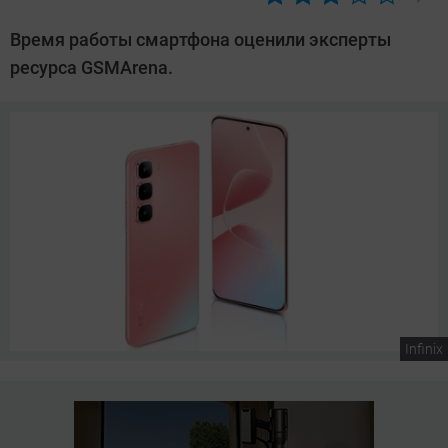
Автор:
Сергей
Время работы смартфона оценили эксперты
Калашников
ресурса GSMArena.
Infinix