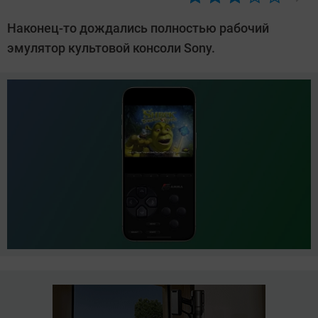
Автор:
Азиза
Наконец-то дождались полностью рабочий
Довлатова
эмулятор культовой консоли Sony.