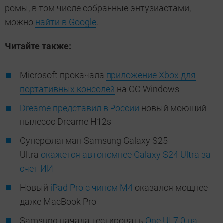
ромы, в том числе собранные энтузиастами,
можно
найти в Google
.
Читайте также:
Microsoft прокачала
приложение Xbox для
портативных консолей
на ОС Windows
Dreame представил в России
новый моющий
пылесос Dreame H12s
Суперфлагман Samsung Galaxy S25
Ultra
окажется автономнее Galaxy S24 Ultra за
счет ИИ
Новый
iPad Pro с чипом M4
оказался мощнее
даже MacBook Pro
Samsung начала тестировать
One UI 7.0 на