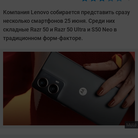
Автор:
Сергей
Компания Lenovo собирается представить сразу
Калашников
несколько смартфонов 25 июня. Среди них
складные Razr 50 и Razr 50 Ultra и S50 Neo в
традиционном форм-факторе.
Moto