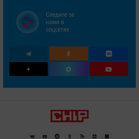
Следите за
нами в
соцсетях