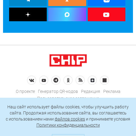
О проекте
Генератор QR-кодов
Редакция
Реклама
Пользовательское соглашение
Политика конфиденциальности
Наш сайт использует файлы cookies, чтобы улучшить работу
сайта. Продолжая использование сайта, вы соглашаетесь
Подписаться на рассылку
c использованием нами
файлов cookies
и принимаете условия
Политики конфиденциальности
© 2026 АО «БКМ», ОГРН 1027739494584, ИНН 7705056238