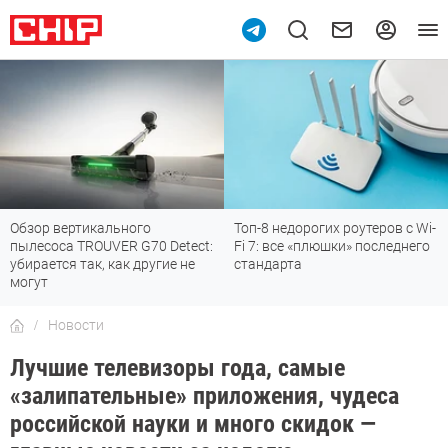
зор вертикального
Топ-8 недорогих роутеров с Wi-
7 
лесоса TROUVER G70 Detect:
Fi 7: все «плюшки» последнего
от
ирается так, как другие не
стандарта
гут
Новости
Лучшие телевизоры года, самые
«залипательные» приложения, чудеса
российской науки и много скидок —