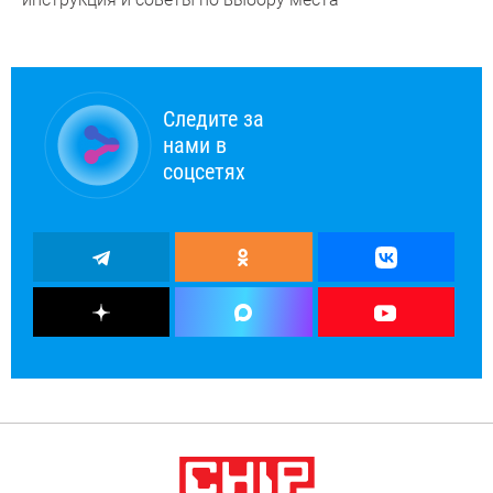
Следите за
нами в
соцсетях