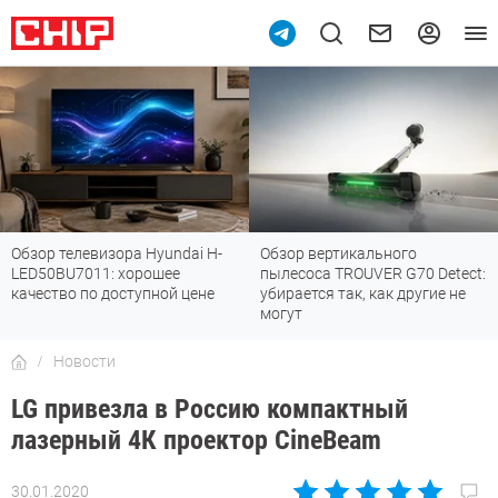
Обзор телевизора Hyundai H-
Обзор вертикального
LED50BU7011: хорошее
пылесоса TROUVER G70 Detect:
качество по доступной цене
убирается так, как другие не
могут
Новости
LG привезла в Россию компактный
лазерный 4К проектор CineBeam
30.01.2020