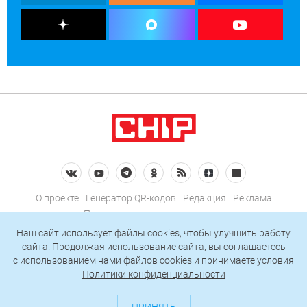
О проекте
Генератор QR-кодов
Редакция
Реклама
Пользовательское соглашение
Политика конфиденциальности
Наш сайт использует файлы cookies, чтобы улучшить работу
сайта. Продолжая использование сайта, вы соглашаетесь
Подписаться на рассылку
c использованием нами
файлов cookies
и принимаете условия
Политики конфиденциальности
© 2026 АО «БКМ», ОГРН 1027739494584, ИНН 7705056238
127018, Москва, ул. Полковая, д. 3, стр. 4, помещение I, комн. 23