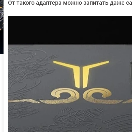
Довлатова
От такого адаптера можно запитать даже с