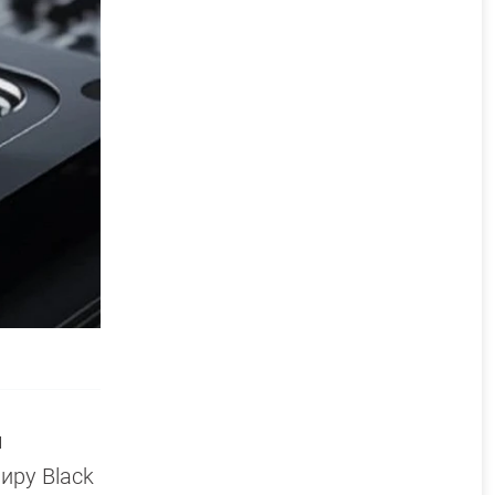
м
иру Black