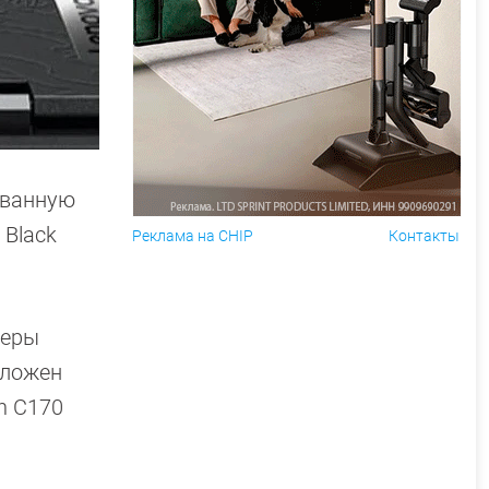
ованную
 Black
Реклама на CHIP
Контакты
меры
оложен
n C170