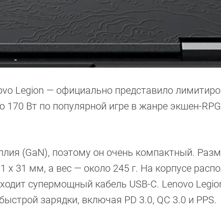
novo Legion — официально представило лимитир
170 Вт по популярной игре в жанре экшен-RPG
аллия (GaN), поэтому он очень компактный. Раз
1 x 31 мм, а вес — около 245 г. На корпусе расп
 входит супермощный кабель USB-C. Lenovo Legio
строй зарядки, включая PD 3.0, QC 3.0 и PPS.