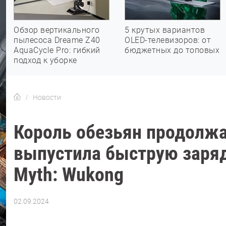
Обзор вертикального
5 крутых вариантов
пылесоса Dreame Z40
OLED-телевизоров: от
AquaCycle Pro: гибкий
бюджетных до топовых
подход к уборке
Новости
Король обезьян продолжа
выпустила быструю зарядк
Myth: Wukong
02.09.2024
Автор:
Азиза