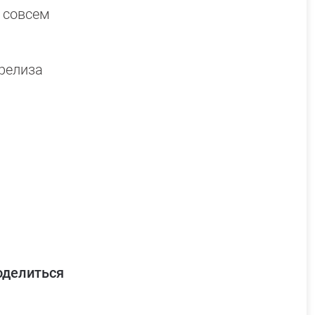
 совсем
релиза
оделиться