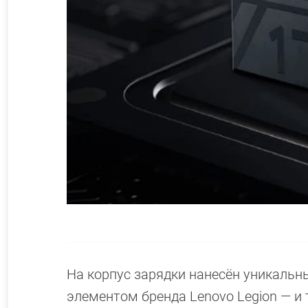
На корпус зарядки нанесён уникаль
элементом бренда Lenovo Legion — и