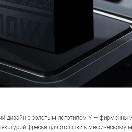
ный дизайн с золотым логотипом Y — фирменны
 текстурой фрески для отсылки к мифическому м