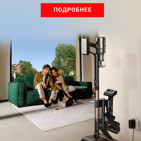
Нажимая кнопку подписаться, вы соглашаетесь
с
Правилами рассылок
и
Политикой конфиденциальности
Читайте нас в соц. сетях
Telegram
Одноклассники
ВКонтакте
Дзен
Max
YouTube
Комментарии
Написать