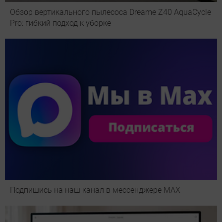
Обзор вертикального пылесоса Dreame Z40 AquaCycle
Pro: гибкий подход к уборке
Подпишись на наш канал в мессенджере МАХ