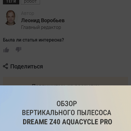
робот
ТЕГИ
Автор
Леонид Воробьев
Главный редактор
Была ли статья интересна?
Поделиться
Подпишитесь на рассылку
с самыми популярными статьями
Подписаться