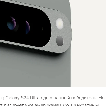
 Galaxy S24 Ultra однозначный победитель. Но 
ут лидирует уже американец. Со 100-кратным