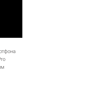
артфона
Pro
им