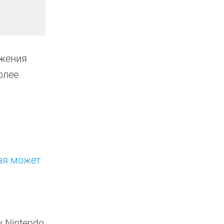
ижения
олее
рая может
1
у Nintendo