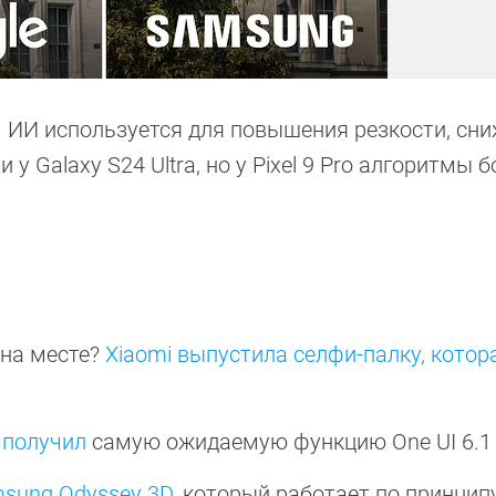
е. ИИ используется для повышения резкости, сн
у Galaxy S24 Ultra, но у Pixel 9 Pro алгоритмы б
на месте?
Xiaomi выпустила селфи-палку, кото
 получил
самую ожидаемую функцию One UI 6.
sung Odyssey 3D
, который работает по принцип