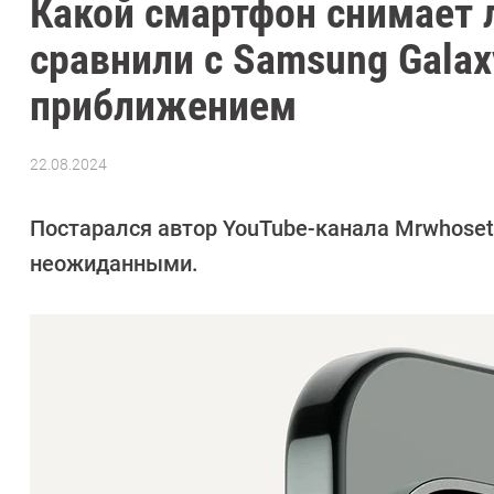
Какой смартфон снимает л
сравнили с Samsung Galaxy
приближением
22.08.2024
Автор:
Сергей
Калашников
Постарался автор YouTube-канала Mrwhoset
неожиданными.