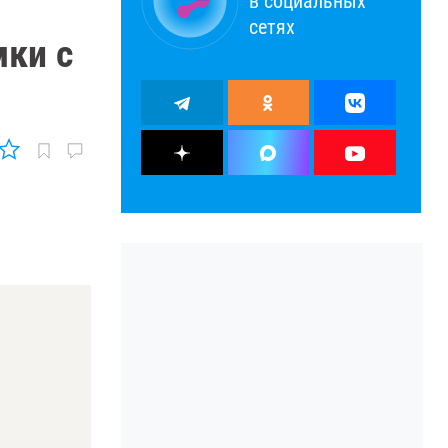
в социальных
сетях
мки с