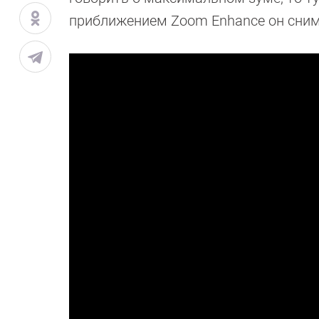
приближением Zoom Enhance он сним