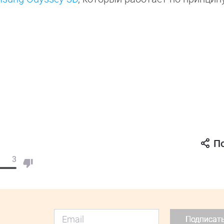
П
3
Подписат