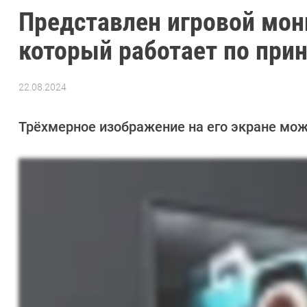
Представлен игровой мон
который работает по прин
22.08.2024
Автор:
Азиза
Довлатова
Трёхмерное изображение на его экране можн