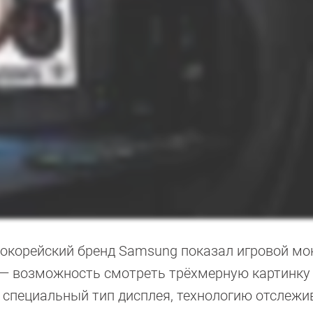
корейский бренд Samsung показал игровой мо
ь — возможность смотреть трёхмерную картинку
т специальный тип дисплея, технологию отслежи