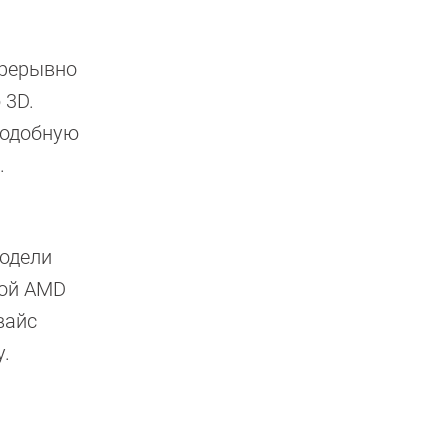
прерывно
 3D.
подобную
.
модели
кой AMD
вайс
у.