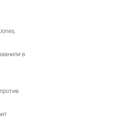
Jones,
сравнили в
 против
оит