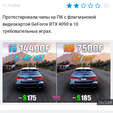
11.10.2024
Автор:
Сергей
Протестировали чипы на ПК с флагманской
Калашников
видеокартой GeForce RTX 4090 в 10
требовательных играх.
YouTube