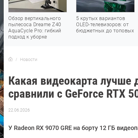
Обзор вертикального
5 крутых вариантов
пылесоса Dreame Z40
OLED-телевизоров: от
AquaCycle Pro: гибкий
бюджетных до топовых
подход к уборке
Новости
Какая видеокарта лучше 
сравнили с GeForce RTX 50
22.06.2026
Автор:
Сергей
Калашников
У Radeon RX 9070 GRE на борту 12 ГБ видео