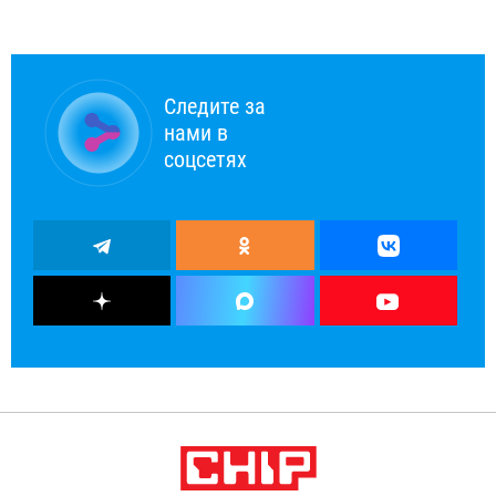
Следите за
нами в
соцсетях