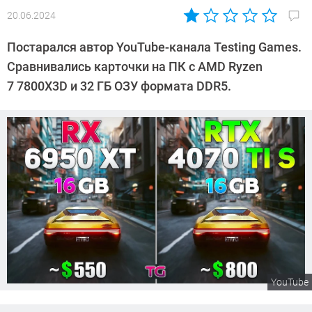
20.06.2024
Автор:
Сергей
Постарался автор YouTube-канала Testing Games.
Калашников
Сравнивались карточки на ПК с AMD Ryzen
7 7800X3D и 32 ГБ ОЗУ формата DDR5.
YouTube