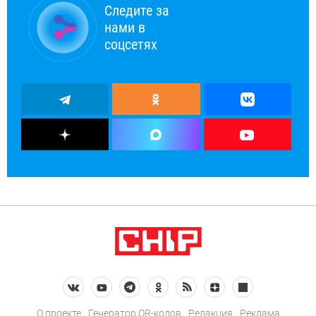
Следите за
нами в
соцсетях
О проекте
Генератор QR-кодов
Редакция
Реклама