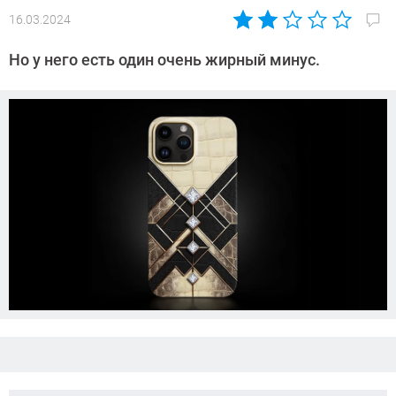
16.03.2024
Автор:
Азиза
Но у него есть один очень жирный минус.
Довлатова