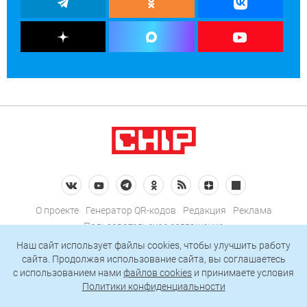
О проекте
Генератор QR-кодов
Редакция
Реклама
Пользовательское соглашение
Политика конфиденциальности
Наш сайт использует файлы cookies, чтобы улучшить работу
сайта. Продолжая использование сайта, вы соглашаетесь
Подписаться на рассылку
c использованием нами
файлов cookies
и принимаете условия
Политики конфиденциальности
© 2026 АО «БКМ», ОГРН 1027739494584, ИНН 7705056238