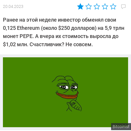
20.04.2023
Автор:
Сергей
Ранее на этой неделе инвестор обменял свои
Калашников
0,125 Ethereum (около $250 долларов) на 5,9 трлн
монет PEPE. А вчера их стоимость выросла до
$1,02 млн. Счастливчик? Не совсем.
Bitcoinist